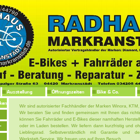
Wir sind autorisierter Fachhändler der Marken Winora, KTM,
Wir beraten Sie und finden gemeinsam mit Ihnen das richti
können Sie Fahrräder und E-Bikes dieser namhaften Herstel
oder im Laden bestellen. Wir liefern dann kurzfristig und o
Lieblingsrad. Selbstverständlich mit Garantie und d
Werkstatt-Service. Wir freuen uns auf Ihren Besuch.